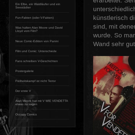
erarbeitet. Se
Ein Elbe, ein Waldläufer und ein
unterschiedlic
Seestädter
künstlerisch d
Fun-Fakten (oder V-Fakten)
sind, mit dene
Was halten Alan Moore und David
Lloyd vom Film?
wurde. So man
Neue Comic-Edition von Panini
Wand sehr gu
Film und Comic: Unterschiede
Fans schreiben V-Geschichten
Postergalerie
Freiheitskampf ist nicht Terror
Der erste V
Alan Moore hat mit V WIE VENDETTA
etwas zu sagen
Occupy Comics