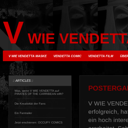
V
WIE VENDETT
V WIE VENDETTA MASKE
VENDETTA COMIC
VENDETTA FILM
ÜBER
:: ARTICLES ::
POSTERGA
Was, wenn V WIE VENDETTA auf
PIRATES OF THE CARRIBEAN trifft?
V WIE VENDET
Die Kreativität der Fans
erfolgreich, h
Ein Fantrailer
ein hoch inter
Jetzt erschienen: OCCUPY COMICS